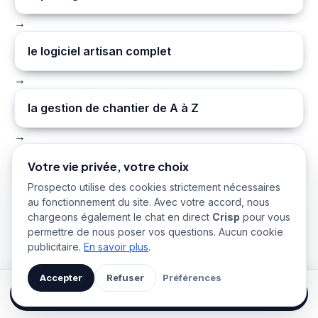
→
le logiciel artisan complet
→
la gestion de chantier de A à Z
→
le blog Prospecto
Votre vie privée, votre choix
Prospecto utilise des cookies strictement nécessaires
au fonctionnement du site. Avec votre accord, nous
chargeons également le chat en direct
Crisp
pour vous
permettre de nous poser vos questions. Aucun cookie
publicitaire.
En savoir plus
.
Accepter
Refuser
Préférences
Démarrer mon essai gratuit
Appliquez votre vrai