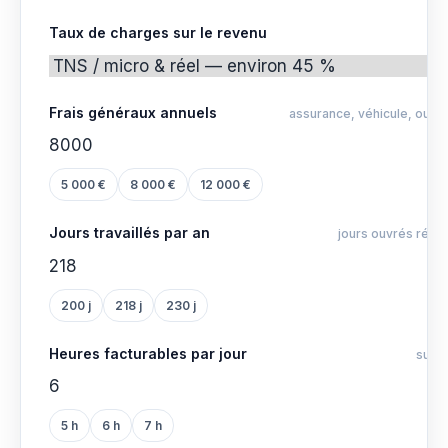
Taux de charges sur le revenu
Frais généraux annuels
assurance, véhicule, outi
5 000 €
8 000 €
12 000 €
Jours travaillés par an
jours ouvrés réel
200 j
218 j
230 j
Heures facturables par jour
sur ~
5 h
6 h
7 h