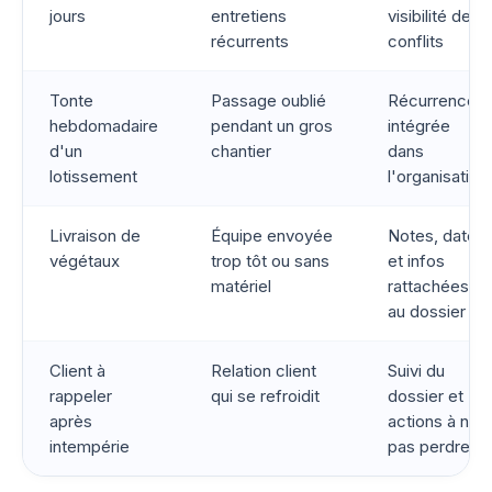
jours
entretiens
visibilité des
récurrents
conflits
Tonte
Passage oublié
Récurrence
hebdomadaire
pendant un gros
intégrée
d'un
chantier
dans
lotissement
l'organisation
Livraison de
Équipe envoyée
Notes, dates
végétaux
trop tôt ou sans
et infos
matériel
rattachées
au dossier
Client à
Relation client
Suivi du
rappeler
qui se refroidit
dossier et
après
actions à ne
intempérie
pas perdre