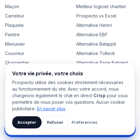
Maçon
Meilleur logiciel chantier
Carreleur
Prospecto vs Excel
Plaquiste
Alternative Henrri
Peintre
Alternative EBP
Menuisier
Alternative Batappli
Couvreur
Alternative Tolteck
Charpentier
Alternative Sage Batigest
Cuisiniste
Alternative Obat
Votre vie privée, votre choix
Pisciniste
Alternative Vertuoza
Prospecto utilise des cookies strictement nécessaires
au fonctionnement du site. Avec votre accord, nous
Paysagiste
Alternative Graneet
chargeons également le chat en direct
Crisp
pour vous
Alternative Mediabat
permettre de nous poser vos questions. Aucun cookie
publicitaire.
En savoir plus
.
Alternative Robbin
Alternative Axonaut
Accepter
Refuser
Préférences
Alternative Extrabat
Essai gratuit 14 jours →