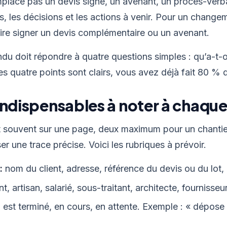
place pas un devis signé, un avenant, un procès-verb
its, les décisions et les actions à venir. Pour un change
faire signer un devis complémentaire ou un avenant.
du doit répondre à quatre questions simples : qu’a-t-o
es quatre points sont clairs, vous avez déjà fait 80 % d
indispensables à noter à chaque 
t souvent sur une page, deux maximum pour un chantier
er une trace précise. Voici les rubriques à prévoir.
:
nom du client, adresse, référence du devis ou du lot, d
nt, artisan, salarié, sous-traitant, architecte, fournisseur
 est terminé, en cours, en attente. Exemple : « dépos