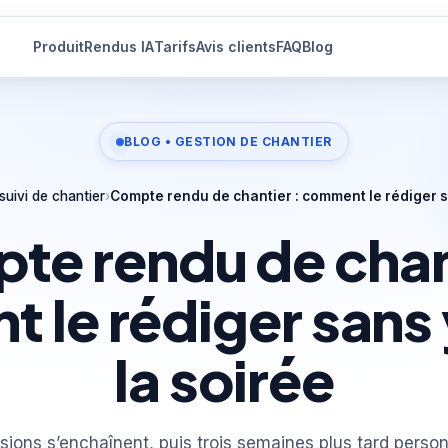
Produit
Rendus IA
Tarifs
Avis clients
FAQ
Blog
BLOG • GESTION DE CHANTIER
suivi de chantier
›
Compte rendu de chantier : comment le rédiger s
te rendu de chant
 le rédiger sans 
la soirée
sions s’enchaînent, puis trois semaines plus tard perso