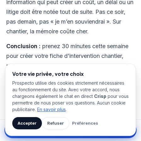
information qui peut créer un coût, un délai ou un
litige doit être notée tout de suite. Pas ce soir,
pas demain, pas « je m’en souviendrai ». Sur
chantier, la mémoire coûte cher.
Conclusion :
prenez 30 minutes cette semaine
pour créer votre fiche d’intervention chantier,
puis testez-la sur vos 5 prochaines interventions.
Votre vie privée, votre choix
Mesurez les heures mieux suivies, les fournitures
Prospecto utilise des cookies strictement nécessaires
récupérées, les réserves clarifiées. Si vous
au fonctionnement du site. Avec votre accord, nous
gagnez ne serait-ce qu’une heure facturable ou
chargeons également le chat en direct
Crisp
pour vous
permettre de nous poser vos questions. Aucun cookie
un déplacement évité par semaine, votre fiche
publicitaire.
En savoir plus
.
est déjà rentabilisée.
Accepter
Refuser
Préférences
Essai gratuit 14 jours →