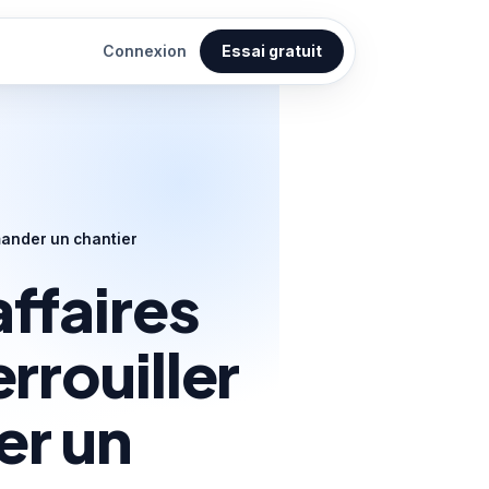
Connexion
Essai gratuit
mander un chantier
ffaires
errouiller
er un