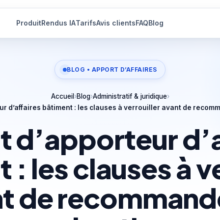
Produit
Rendus IA
Tarifs
Avis clients
FAQ
Blog
BLOG • APPORT D’AFFAIRES
Accueil
›
Blog
›
Administratif & juridique
›
ur d’affaires bâtiment : les clauses à verrouiller avant de recom
t d’apporteur d’a
t :
les clauses à v
t de recommand