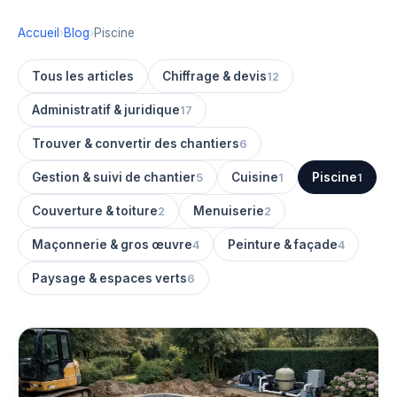
Accueil
›
Blog
›
Piscine
Tous les articles
Chiffrage & devis
12
Administratif & juridique
17
Trouver & convertir des chantiers
6
Gestion & suivi de chantier
Cuisine
Piscine
5
1
1
Couverture & toiture
Menuiserie
2
2
Maçonnerie & gros œuvre
Peinture & façade
4
4
Paysage & espaces verts
6